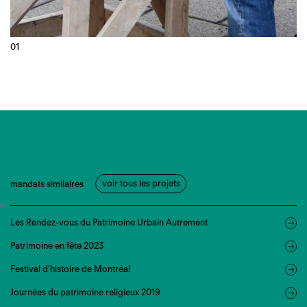
voir tous les projets
mandats similaires
Les Rendez-vous du Patrimoine Urbain Autrement
Patrimoine en fête 2023
Festival d’histoire de Montréal
Journées du patrimoine religieux 2019