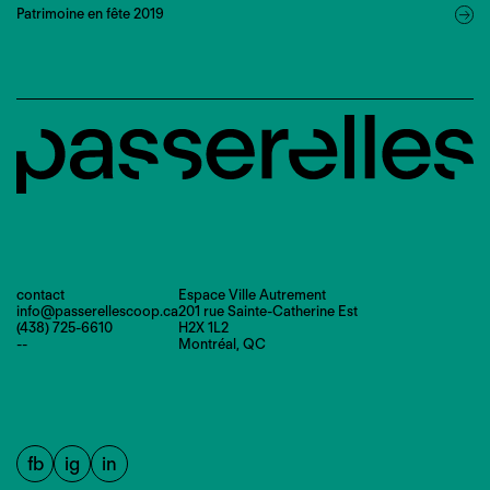
Patrimoine en fête 2019
contact
Espace Ville Autrement
info@passerellescoop.ca
201 rue Sainte-Catherine Est
(438) 725-6610
H2X 1L2
--
Montréal, QC
fb
ig
in